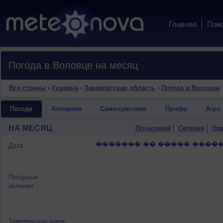
Главная
Пои
Погода в Воловце на месяц
Все страны
›
Украина
›
Закарпатская область
›
Погода в Воловце
Погода
Аллергия
Самочувствие
Профи
Агро
НА МЕСЯЦ
Почасовой
Сегодня
Зав
������� �� ����� �����
Дата
Погодные
явления
Температура днем