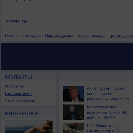
Температура ночью
Прогноз по декадам:
Первая декада
Вторая декада
Третья декад
КОНТАКТЫ
НОВОСТИ ПАРТНЕРОВ
О проекте
Axios: Трамп провёл
Гостевая книга
совещание по
расширению ударов по
Частые вопросы
Ирану
Колосков назвал
возможный бойкот ЧМ
ИНТЕРЕСНОЕ
войной с ФИФА
РИА Новости: цены на
бензин упали в 23