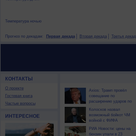
Температура ночью
Прогноз по декадам:
Первая декада
Вторая декада
Третья декад
КОНТАКТЫ
НОВОСТИ ПАРТНЕРОВ
О проекте
Axios: Трамп провёл
Гостевая книга
совещание по
расширению ударов по
Частые вопросы
Ирану
Колосков назвал
возможный бойкот ЧМ
ИНТЕРЕСНОЕ
войной с ФИФА
РИА Новости: цены на
бензин упали в 23