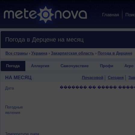
Главная
Пои
Погода в Дерцене на месяц
Все страны
›
Украина
›
Закарпатская область
›
Погода в Дерцене
Погода
Аллергия
Самочувствие
Профи
Агро
НА МЕСЯЦ
Почасовой
Сегодня
Зав
������� �� ����� ����
Дата
Погодные
явления
Температура днем