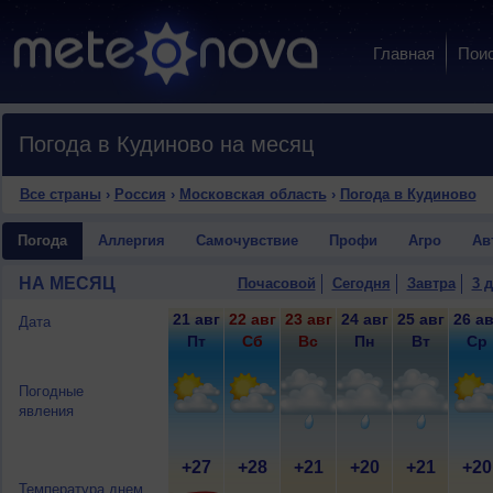
Главная
Пои
Погода в Кудиново на месяц
Все страны
›
Россия
›
Московская область
›
Погода в Кудиново
Погода
Аллергия
Самочувствие
Профи
Агро
Ав
НА МЕСЯЦ
Почасовой
Сегодня
Завтра
3 
21 авг
22 авг
23 авг
24 авг
25 авг
26 ав
Дата
Пт
Сб
Вс
Пн
Вт
Ср
Погодные
явления
+27
+28
+21
+20
+21
+20
Температура днем