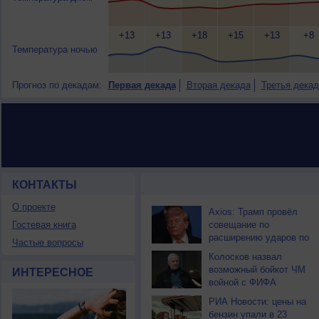
+13
+13
+18
+15
+13
+8
Температура ночью
Прогноз по декадам:
Первая декада
Вторая декада
Третья декад
КОНТАКТЫ
НОВОСТИ ПАРТНЕРОВ
О проекте
Axios: Трамп провёл
Гостевая книга
совещание по
расширению ударов по
Частые вопросы
Ирану
Колосков назвал
возможный бойкот ЧМ
ИНТЕРЕСНОЕ
войной с ФИФА
РИА Новости: цены на
бензин упали в 23