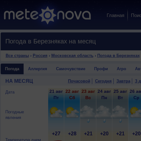
Главная
Пои
Погода в Березняках на месяц
Все страны
›
Россия
›
Московская область
›
Погода в Березняках
Погода
Аллергия
Самочувствие
Профи
Агро
Ав
НА МЕСЯЦ
Почасовой
Сегодня
Завтра
3 
21 авг
22 авг
23 авг
24 авг
25 авг
26 ав
Дата
Пт
Сб
Вс
Пн
Вт
Ср
Погодные
явления
+27
+28
+21
+20
+21
+20
Температура днем