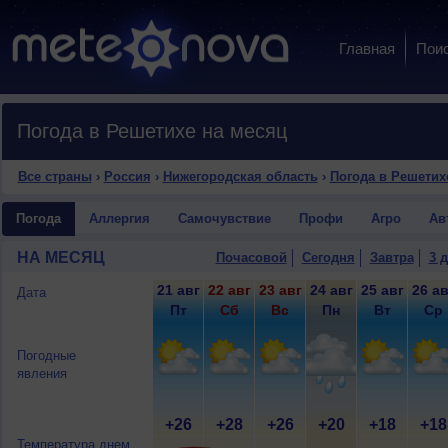
Главная
Пои
Погода в Решетихе на месяц
Все страны
›
Россия
›
Нижегородская область
›
Погода в Решетих
Погода
Аллергия
Самочувствие
Профи
Агро
Ав
НА МЕСЯЦ
Почасовой
Сегодня
Завтра
3 
21 авг
22 авг
23 авг
24 авг
25 авг
26 ав
Дата
Пт
Сб
Вс
Пн
Вт
Ср
Погодные
явления
+26
+28
+26
+20
+18
+18
Температура днем