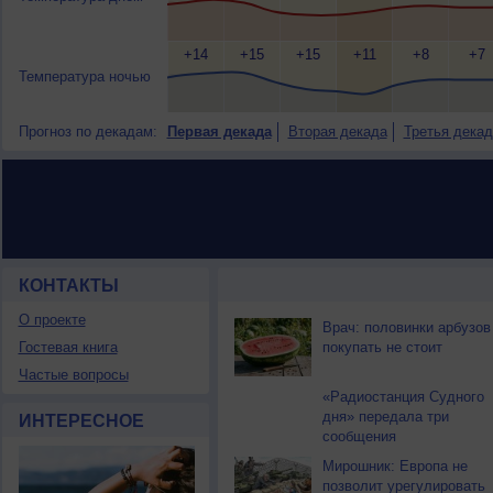
+14
+15
+15
+11
+8
+7
Температура ночью
Прогноз по декадам:
Первая декада
Вторая декада
Третья декад
КОНТАКТЫ
НОВОСТИ ПАРТНЕРОВ
О проекте
Врач: половинки арбузов
Гостевая книга
покупать не стоит
Частые вопросы
«Радиостанция Судного
дня» передала три
ИНТЕРЕСНОЕ
сообщения
Мирошник: Европа не
позволит урегулировать