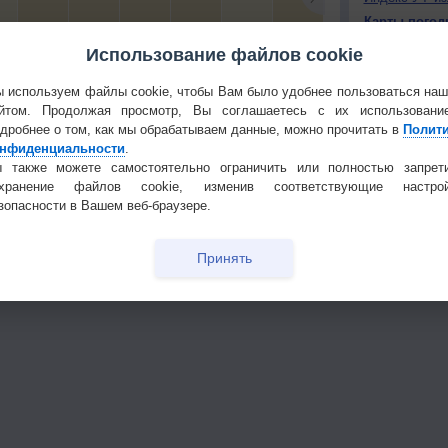
Карты погод
Атмосферно
Использование файлов cookie
+10
+14
+9
+9
+3
+4
+2
+1
Климат регио
 используем файлы cookie, чтобы Вам было удобнее пользоваться на
йтом. Продолжая просмотр, Вы соглашаетесь с их использовани
КОНТАКТ
тья декада
Мобильная версия
дробнее о том, как мы обрабатываем данные, можно прочитать в
Полит
О проекте
нфиденциальности
.
 также можете самостоятельно ограничить или полностью запрет
Политика
охранение файлов cookie, изменив соответствующие настрой
конфиденциа
зопасности в Вашем веб-браузере.
Частые вопр
Гостевая книг
Принять