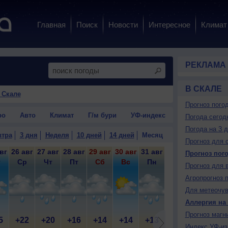
Главная
Поиск
Новости
Интересное
Климат
РЕКЛАМА
В СКАЛЕ
 Скале
Прогноз пого
ро
Авто
Климат
Г/м бури
УФ-индекс
Погода сегод
Погода на 3 
втра
3 дня
Неделя
10 дней
14 дней
Месяц
Прогноз для 
вг
26 авг
27 авг
28 авг
29 авг
30 авг
31 авг
1 сен
2 сен
3 
Прогноз пог
т
Ср
Чт
Пт
Сб
Вс
Пн
Вт
Ср
Прогноз для 
Агропрогноз 
Для метеочу
Аллергия на
Прогноз магн
5
+22
+20
+16
+14
+14
+13
+10
+12
+
Индекс УФ-из