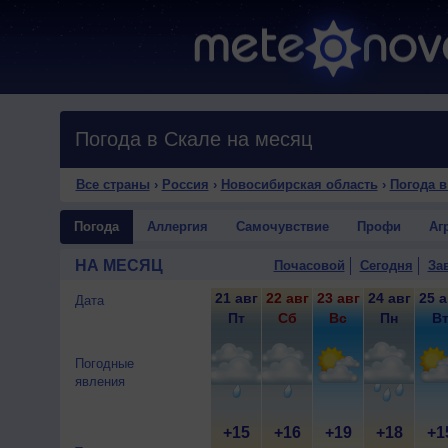
Погода в Скале на месяц
Все страны
›
Россия
›
Новосибирская область
›
Погода в
Погода
Аллергия
Самочувствие
Профи
Аг
НА МЕСЯЦ
Почасовой
Сегодня
За
21 авг
22 авг
23 авг
24 авг
25 а
Дата
Пт
Сб
Вс
Пн
В
Погодные
явления
+15
+16
+19
+18
+1