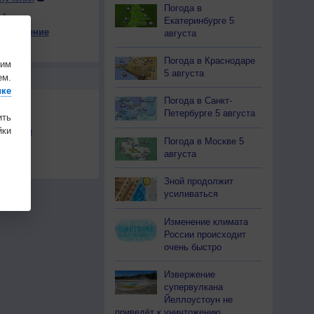
Погода в
ы
Екатеринбурге 5
е давление
августа
+5
0
+6
+4
+6
+3
+4
+4
+4
на
Погода в Краснодаре
шим
5 августа
ем.
Ы
ике
Погода в Санкт-
Петербурге 5 августа
ить
ки
льности
Погода в Москве 5
осы
августа
а
Зной продолжит
усиливаться
Изменение климата
России происходит
очень быстро
Извержение
супервулкана
Йеллоустоун не
приведёт к уничтожению