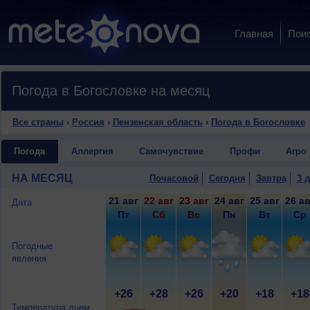
Главная
Пои
Погода в Богословке на месяц
Все страны
›
Россия
›
Пензенская область
›
Погода в Богословке
Погода
Аллергия
Самочувствие
Профи
Агро
НА МЕСЯЦ
Почасовой
Сегодня
Завтра
3 
21 авг
22 авг
23 авг
24 авг
25 авг
26 ав
Дата
Пт
Сб
Вс
Пн
Вт
Ср
Погодные
явления
+26
+28
+26
+20
+18
+18
Температура днем