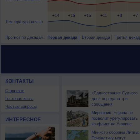
+14
+15
+15
+11
+8
+7
Температура ночью
Прогноз по декадам:
Первая декада
Вторая декада
Третья декад
КОНТАКТЫ
НОВОСТИ ПАРТНЕРОВ
О проекте
«Радиостанция Судного
Гостевая книга
дня» передала три
сообщения
Частые вопросы
Мирошник: Европа не
позволит урегулировать
ИНТЕРЕСНОЕ
конфликт на Украине
Министр обороны Литвы:
Прибалтику могут