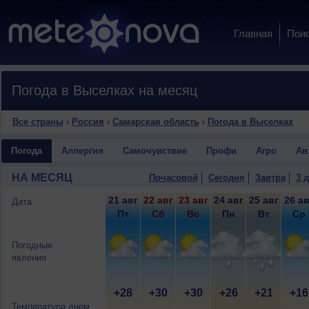
Главная
Пои
Погода в Выселках на месяц
Все страны
›
Россия
›
Самарская область
›
Погода в Выселках
Погода
Аллергия
Самочувствие
Профи
Агро
Ав
НА МЕСЯЦ
Почасовой
Сегодня
Завтра
3 
21 авг
22 авг
23 авг
24 авг
25 авг
26 ав
Дата
Пт
Сб
Вс
Пн
Вт
Ср
Погодные
явления
+28
+30
+30
+26
+21
+16
Температура днем