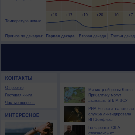
+16
+17
+19
+20
+10
+7
Температура ночью
Прогноз по декадам:
Первая декада
Вторая декада
Третья декад
КОНТАКТЫ
НОВОСТИ ПАРТНЕРОВ
О проекте
Министр обороны Литвы:
Гостевая книга
Прибалтику могут
атаковать БПЛА ВСУ
Частые вопросы
РИА Новости: налоговая
служба ликвидировала
ИНТЕРЕСНОЕ
ИП Земфиры
Гончаренко: США
отказались от