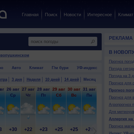
Главная
Поиск
Новости
Интересное
Климат
РЕКЛАМА
В НОВОП
овопушкинском
Прогноз пого
ро
Авто
Климат
Г/м бури
УФ-индекс
Погода сегод
Погода на 3 
втра
3 дня
Неделя
10 дней
14 дней
Месяц
Прогноз для 
вг
26 авг
27 авг
28 авг
29 авг
30 авг
31 авг
1 сен
2 сен
3 
Прогноз пог
т
Ср
Чт
Пт
Сб
Вс
Пн
Вт
Ср
Прогноз для 
Агропрогноз 
Для метеочу
Аллергия на
Прогноз магн
3
+30
+22
+23
+25
+25
+26
+28
+27
+
Индекс УФ-из