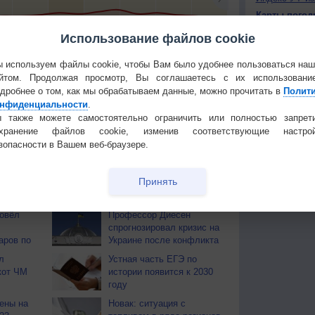
Карты погод
Атмосферно
Использование файлов cookie
0
+16
+13
+11
+12
+12
+12
+14
+17
+
Климат регио
 используем файлы cookie, чтобы Вам было удобнее пользоваться на
йтом. Продолжая просмотр, Вы соглашаетесь с их использовани
КОНТАКТ
тья декада
Мобильная версия
дробнее о том, как мы обрабатываем данные, можно прочитать в
Полит
О проекте
нфиденциальности
.
 также можете самостоятельно ограничить или полностью запрет
Политика
охранение файлов cookie, изменив соответствующие настрой
конфиденциа
зопасности в Вашем веб-браузере.
Частые вопр
Гостевая книг
Принять
ОВ
ровёл
Профессор Диесен
спрогнозировал кризис на
аров по
Украине после конфликта
л
Устная часть ЕГЭ по
кот ЧМ
истории появится к 2030
году
ены на
Новак: ситуация с