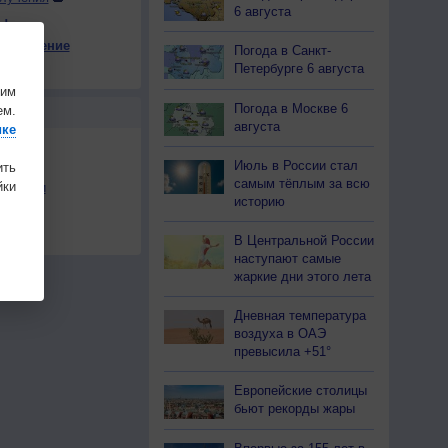
6 августа
ы
е давление
Погода в Санкт-
17
+16
+18
+13
+17
+16
+12
+12
+12
Петербурге 6 августа
на
шим
Погода в Москве 6
ем.
Ы
августа
ике
Июль в России стал
ить
самым тёплым за всю
ки
льности
историю
осы
а
В Центральной России
наступают самые
жаркие дни этого лета
Дневная температура
воздуха в ОАЭ
превысила +51°
Европейские столицы
бьют рекорды жары