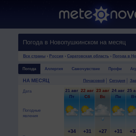
Погода в Новопушкинском на месяц
Все страны
›
Россия
›
Саратовская область
›
Погода в Н
Погода
Аллергия
Самочувствие
Профи
Аг
НА МЕСЯЦ
Почасовой
Сегодня
За
21 авг
22 авг
23 авг
24 авг
25 а
Дата
Пт
Сб
Вс
Пн
В
Погодные
явления
+34
+31
+27
+31
+3