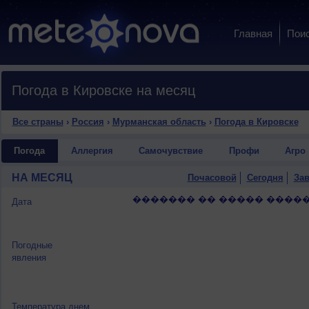
Главная
Пои
Погода в Кировске на месяц
Все страны
›
Россия
›
Мурманская область
›
Погода в Кировске
Погода
Аллергия
Самочувствие
Профи
Агро
НА МЕСЯЦ
Почасовой
Сегодня
Зав
������� �� ����� �����
Дата
Погодные
явления
Температура днем