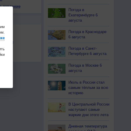
е давление
Погода в
Екатеринбурге 6
Ы
августа
шим
Погода в Краснодаре
ем.
6 августа
ике
льности
Погода в Санкт-
ить
осы
Петербурге 6 августа
ки
а
Погода в Москве 6
августа
Июль в России стал
самым тёплым за всю
историю
В Центральной России
наступают самые
жаркие дни этого лета
Дневная температура