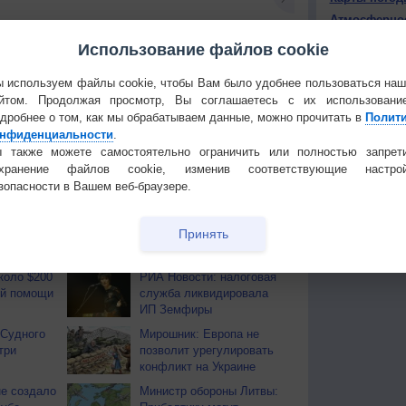
Атмосферно
Использование файлов cookie
КОНТАКТ
 используем файлы cookie, чтобы Вам было удобнее пользоваться на
О проекте
йтом. Продолжая просмотр, Вы соглашаетесь с их использовани
Политика
тья декада
Мобильная версия
дробнее о том, как мы обрабатываем данные, можно прочитать в
Полит
конфиденциа
нфиденциальности
.
 также можете самостоятельно ограничить или полностью запрет
Частые вопр
охранение файлов cookie, изменив соответствующие настрой
Гостевая книг
зопасности в Вашем веб-браузере.
Принять
ОВ
коло $200
РИА Новости: налоговая
й помощи
служба ликвидировала
ИП Земфиры
 Судного
Мирошник: Европа не
три
позволит урегулировать
конфликт на Украине
е создало
Министр обороны Литвы: