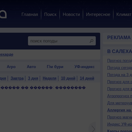
Главная
Поиск
Новости
Интересное
Климат
РЕКЛАМА
В САЛЕХ
лехарде
Прогноз пого
Агро
Авто
Г/м бури
УФ-индекс
Погода сегод
Погода на 3 
дня
Завтра
3 дня
Неделя
10 дней
14 дней
Прогноз для 
������ �� ������: ��������
Прогноз для 
Агропрогноз 
Для метеочу
Аллергия на
Прогноз магн
Индекс УФ-из
Карты погод