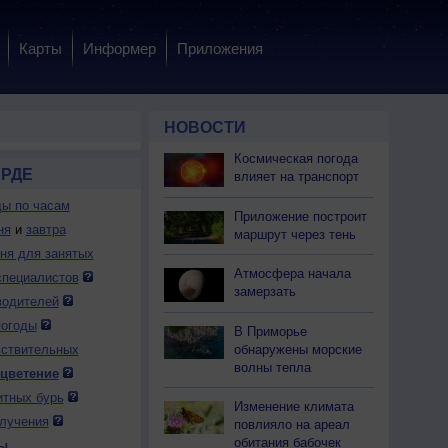
Карты
Информер
Приложения
НОВОСТИ
Космическая погода
АРДЕ
влияет на транспорт
ды по часам
Приложение построит
ня
и
завтра
маршрут через тень
дня для занятых
Атмосфера начала
специалистов
замерзать
водителей
погоды
В Приморье
обнаружены морские
вствительных
волны тепла
 цветение
итных бурь
Изменение климата
лучения
повлияло на ареал
обитания бабочек
ы