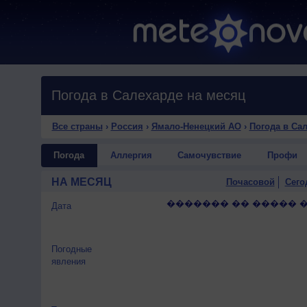
Погода в Салехарде на месяц
Все страны
›
Россия
›
Ямало-Ненецкий АО
›
Погода в Са
Погода
Аллергия
Самочувствие
Профи
НА МЕСЯЦ
Почасовой
Сего
������� �� ����� 
Дата
Погодные
явления