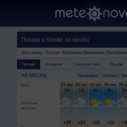
Погода в Кенже на месяц
Все страны
›
Россия
›
Кабардино-Балкарская Республик
Погода
Аллергия
Самочувствие
Профи
НА МЕСЯЦ
Почасовой
Сегодня
За
21 авг
22 авг
23 авг
24 авг
25 а
Дата
Пт
Сб
Вс
Пн
В
Погодные
явления
+30
+24
+28
+31
+3