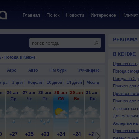
Главная
Поиск
Новости
Интересное
Климат
РЕКЛАМА
В КЕНЖЕ
а
›
Погода в Кенже
Прогноз пого
Агро
Авто
Г/м бури
УФ-индекс
Погода сегод
Погода на 3 
втра
3 дня
Неделя
10 дней
14 дней
Месяц
Прогноз для 
вг
26 авг
27 авг
28 авг
29 авг
30 авг
31 авг
1 сен
2 сен
3 
Прогноз пог
т
Ср
Чт
Пт
Сб
Вс
Пн
Вт
Ср
Прогноз для 
Агропрогноз 
Для метеочу
Аллергия на
Прогноз магн
0
+27
+25
+23
+24
+24
+27
+28
+29
+
Индекс УФ-из