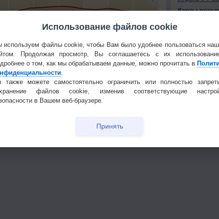
Карты погод
Атмосферно
Использование файлов cookie
8
+16
+15
+12
+16
+15
+16
+17
+16
+
 используем файлы cookie, чтобы Вам было удобнее пользоваться на
КОНТАКТ
йтом. Продолжая просмотр, Вы соглашаетесь с их использовани
О проекте
тья декада
Мобильная версия
дробнее о том, как мы обрабатываем данные, можно прочитать в
Полит
нфиденциальности
.
Политика
 также можете самостоятельно ограничить или полностью запрет
конфиденциа
охранение файлов cookie, изменив соответствующие настрой
Частые вопр
зопасности в Вашем веб-браузере.
Гостевая книг
Принять