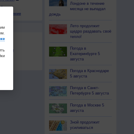
Лондоне в течение
ы
месяца не выпадал
е давление
дождь
15
+18
+16
+18
+13
+15
+14
+12
+10
Лето продолжит
шим
Ы
щедро раздавать своё
ем.
тепло!
ике
Погода в
ить
льности
Екатеринбурге 5
ки
осы
августа
а
Погода в Краснодаре
5 августа
Погода в Санкт-
Петербурге 5 августа
Погода в Москве 5
августа
Зной продолжит
усиливаться