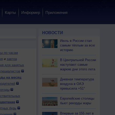
Карты
Информер
Приложения
НОВОСТИ
Июль в России стал
самым тёплым за всю
историю
ды по часам
ня
и
завтра
В Центральной России
наступают самые
дня для занятых
жаркие дни этого лета
специалистов
сен
4 сен
5 сен
6 сен
7 сен
8 сен
9 сен
10 сен
11 сен
1
оды на месяц
Дневная температура
Чт
Пт
Сб
Вс
Пн
Вт
Ср
Чт
Пт
водителей
воздуха в ОАЭ
превысила +51°
погоды
вствительных
Европейские столицы
 цветение
бьют рекорды жары
итных бурь
29
+27
+26
+27
+25
+24
+22
+23
+21
Впервые за 155 лет в
лучения