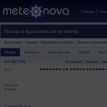
Главная
Пои
Погода в Красноильске на месяц
Все страны
›
Украина
›
Черновицкая область
›
Погода в Красноил
Погода
Аллергия
Самочувствие
Профи
Агро
НА МЕСЯЦ
Почасовой
Сегодня
Зав
������� �� ����� ������ 
Дата
Погодные
явления
Температура днем