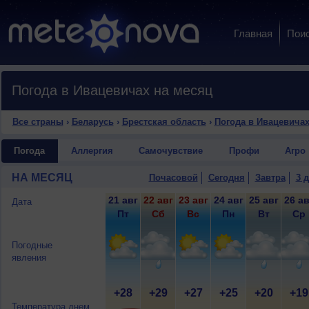
Главная
Пои
Погода в Ивацевичах на месяц
Все страны
›
Беларусь
›
Брестская область
›
Погода в Ивацевича
Погода
Аллергия
Самочувствие
Профи
Агро
НА МЕСЯЦ
Почасовой
Сегодня
Завтра
3 
21 авг
22 авг
23 авг
24 авг
25 авг
26 ав
Дата
Пт
Сб
Вс
Пн
Вт
Ср
Погодные
явления
+28
+29
+27
+25
+20
+19
Температура днем