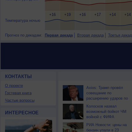
+16
+19
+16
+17
+14
+14
Температура ночью
Прогноз по декадам:
Первая декада
Вторая декада
Третья декад
КОНТАКТЫ
НОВОСТИ ПАРТНЕРОВ
О проекте
Axios: Трамп провёл
Гостевая книга
совещание по
расширению ударов по
Частые вопросы
Ирану
Колосков назвал
возможный бойкот ЧМ
ИНТЕРЕСНОЕ
войной с ФИФА
РИА Новости: цены на
бензин упали в 23