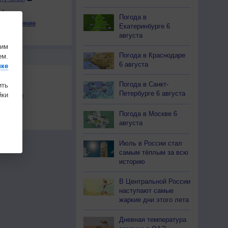
ы
Погода в
е давление
Екатеринбурге 6
12
+10
+13
+13
+14
+14
+10
+7
+6
августа
на
шим
Погода в Краснодаре
ем.
Ы
6 августа
ике
Погода в Санкт-
ить
Петербурге 6 августа
ки
льности
осы
Погода в Москве 6
а
августа
Июль в России стал
самым тёплым за всю
историю
В Центральной России
наступают самые
жаркие дни этого лета
Дневная температура