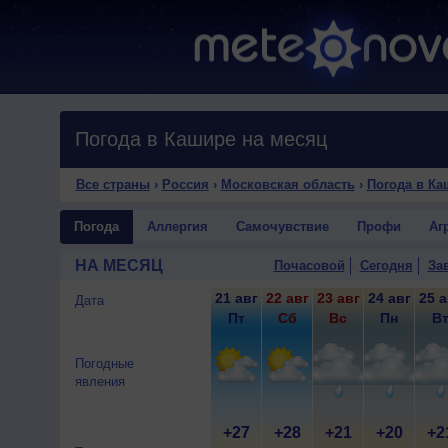
Погода в Кашире на месяц
Все страны
›
Россия
›
Московская область
›
Погода в Ка
Погода
Аллергия
Самочувствие
Профи
Аг
НА МЕСЯЦ
Почасовой
Сегодня
За
21 авг
22 авг
23 авг
24 авг
25 а
Дата
Пт
Сб
Вс
Пн
В
Погодные
явления
+27
+28
+21
+20
+2