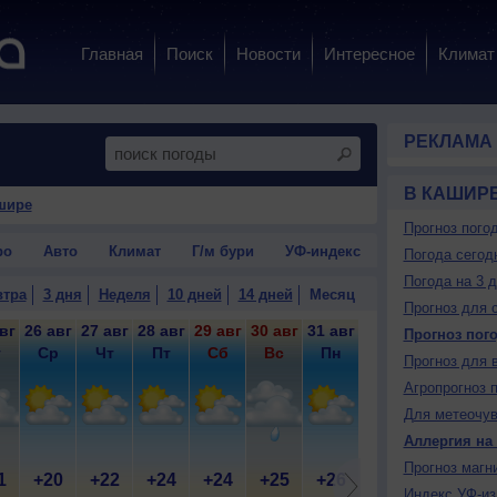
Главная
Поиск
Новости
Интересное
Климат
РЕКЛАМА
В КАШИР
шире
Прогноз пого
ро
Авто
Климат
Г/м бури
УФ-индекс
Погода сегод
Погода на 3 
втра
3 дня
Неделя
10 дней
14 дней
Месяц
Прогноз для 
вг
26 авг
27 авг
28 авг
29 авг
30 авг
31 авг
1 сен
2 сен
3 
Прогноз пог
т
Ср
Чт
Пт
Сб
Вс
Пн
Вт
Ср
Прогноз для 
Агропрогноз 
Для метеочу
Аллергия на
Прогноз магн
1
+20
+22
+24
+24
+25
+26
+26
+26
+
Индекс УФ-из