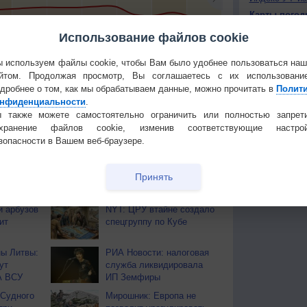
Карты погод
Атмосферно
Использование файлов cookie
3
+8
+8
+9
+10
+12
+10
+10
+10
+
Климат регио
 используем файлы cookie, чтобы Вам было удобнее пользоваться на
йтом. Продолжая просмотр, Вы соглашаетесь с их использовани
КОНТАКТ
тья декада
Мобильная версия
дробнее о том, как мы обрабатываем данные, можно прочитать в
Полит
О проекте
нфиденциальности
.
 также можете самостоятельно ограничить или полностью запрет
Политика
охранение файлов cookie, изменив соответствующие настрой
конфиденциа
зопасности в Вашем веб-браузере.
Частые вопр
Гостевая книг
Принять
ОВ
и арбузов
NYT: ЦРУ втайне создало
ит
спецгруппу по Кубе
ы Литвы:
РИА Новости: налоговая
ут
служба ликвидировала
А ВСУ
ИП Земфиры
 Судного
Мирошник: Европа не