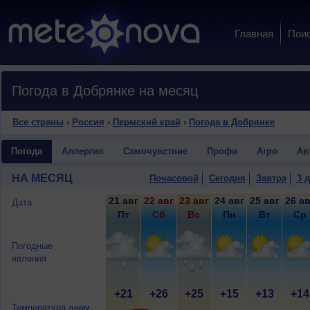
Главная
Пои
Погода в Добрянке на месяц
Все страны
›
Россия
›
Пермский край
›
Погода в Добрянке
Погода
Аллергия
Самочувствие
Профи
Агро
Ав
НА МЕСЯЦ
Почасовой
Сегодня
Завтра
3 
21 авг
22 авг
23 авг
24 авг
25 авг
26 ав
Дата
Пт
Сб
Вс
Пн
Вт
Ср
Погодные
явления
+21
+26
+25
+15
+13
+14
Температура днем