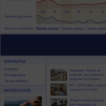
+16
+9
+14
+5
+4
0
Температура ночью
Прогноз по декадам:
Первая декада
Вторая декада
Третья декад
КОНТАКТЫ
НОВОСТИ ПАРТНЕРОВ
О проекте
Мирошник: Европа не
Гостевая книга
позволит урегулировать
конфликт на Украине
Частые вопросы
NYT: ЦРУ втайне создал
спецгруппу по Кубе
ИНТЕРЕСНОЕ
«Радиостанция Судного
дня» передала три