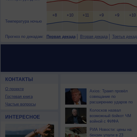
+8
+10
+11
+9
+9
+10
Температура ночью
Прогноз по декадам:
Первая декада
Вторая декада
Третья декад
КОНТАКТЫ
НОВОСТИ ПАРТНЕРОВ
О проекте
Axios: Трамп провёл
Гостевая книга
совещание по
расширению ударов по
Частые вопросы
Ирану
Колосков назвал
возможный бойкот ЧМ
ИНТЕРЕСНОЕ
войной с ФИФА
РИА Новости: цены на
бензин упали в 23