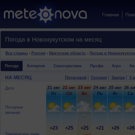
Главная
Пои
Погода в Новонукутском на месяц
Все страны
›
Россия
›
Иркутская область
›
Погода в Новонукутск
Погода
Аллергия
Самочувствие
Профи
Агро
Ав
НА МЕСЯЦ
Почасовой
Сегодня
Завтра
3 
21 авг
22 авг
23 авг
24 авг
25 авг
26 ав
Дата
Пт
Сб
Вс
Пн
Вт
Ср
Погодные
явления
+23
+25
+25
+21
+26
+26
Температура днем