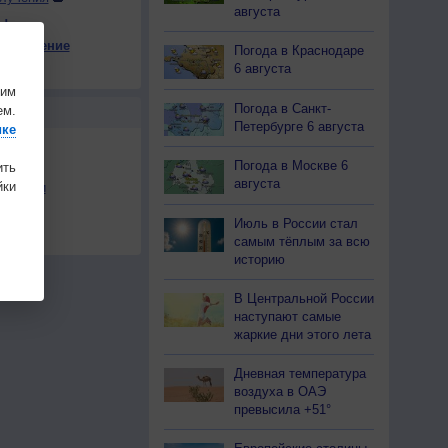
августа
ы
е давление
Погода в Краснодаре
+9
+7
+8
+9
+11
+12
+14
+10
+8
6 августа
на
шим
Погода в Санкт-
ем.
Ы
Петербурге 6 августа
ике
Погода в Москве 6
ить
августа
ки
льности
осы
Июль в России стал
а
самым тёплым за всю
историю
В Центральной России
наступают самые
жаркие дни этого лета
Дневная температура
воздуха в ОАЭ
превысила +51°