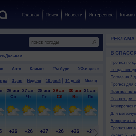
Главная
Поиск
Новости
Интересное
Климат
РЕКЛАМА
В СПАСС
ске-Дальнем
Прогноз пого
ро
Авто
Климат
Г/м бури
УФ-индекс
Погода сегод
Погода на 3 
втра
3 дня
Неделя
10 дней
14 дней
Месяц
Прогноз для 
вг
26 авг
27 авг
28 авг
29 авг
30 авг
31 авг
1 сен
2 сен
3 
Прогноз пог
т
Ср
Чт
Пт
Сб
Вс
Пн
Вт
Ср
Прогноз для 
Агропрогноз 
Для метеочу
Аллергия на
Прогноз магн
5
+26
+26
+27
+26
+26
+27
+26
+27
+
Индекс УФ-из