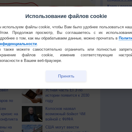
Карты погод
Атмосферно
Использование файлов cookie
6
+16
+14
+12
+12
+16
+19
+14
+15
Климат регио
 используем файлы cookie, чтобы Вам было удобнее пользоваться на
йтом. Продолжая просмотр, Вы соглашаетесь с их использовани
КОНТАКТ
тья декада
Мобильная версия
дробнее о том, как мы обрабатываем данные, можно прочитать в
Полит
О проекте
нфиденциальности
.
 также можете самостоятельно ограничить или полностью запрет
Политика
охранение файлов cookie, изменив соответствующие настрой
конфиденциа
зопасности в Вашем веб-браузере.
Частые вопр
Гостевая книг
Принять
ОВ
ровёл
Устная часть ЕГЭ по
истории появится к 2030
аров по
году
сен
Колосков назвал
 кризис на
возможный бойкот ЧМ
конфликта
войной с ФИФА
ены на
США могут ввести