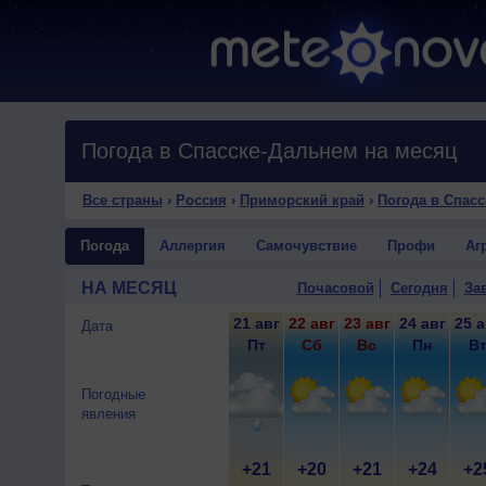
Погода в Спасске-Дальнем на месяц
Все страны
›
Россия
›
Приморский край
›
Погода в Спас
Погода
Аллергия
Самочувствие
Профи
Аг
НА МЕСЯЦ
Почасовой
Сегодня
За
21 авг
22 авг
23 авг
24 авг
25 а
Дата
Пт
Сб
Вс
Пн
В
Погодные
явления
+21
+20
+21
+24
+2