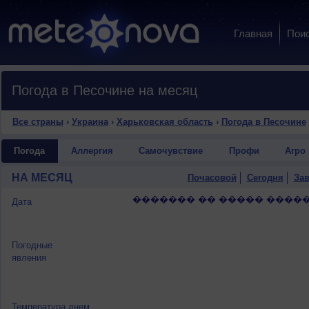
Главная
Пои
Погода в Песочине на месяц
Все страны
›
Украина
›
Харьковская область
›
Погода в Песочине
Погода
Аллергия
Самочувствие
Профи
Агро
НА МЕСЯЦ
Почасовой
Сегодня
Зав
������� �� ����� �����
Дата
Погодные
явления
Температура днем