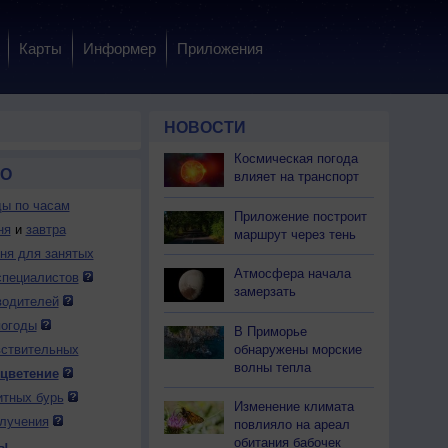
Карты
Информер
Приложения
НОВОСТИ
Космическая погода
ВО
влияет на транспорт
ды по часам
Приложение построит
ня
и
завтра
маршрут через тень
дня для занятых
Атмосфера начала
специалистов
замерзать
водителей
погоды
В Приморье
обнаружены морские
вствительных
волны тепла
 цветение
итных бурь
Изменение климата
лучения
повлияло на ареал
обитания бабочек
ы