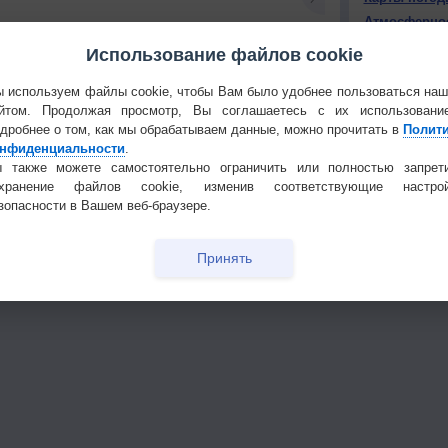
Атмосферно
Использование файлов cookie
КОНТАКТ
 используем файлы cookie, чтобы Вам было удобнее пользоваться на
О проекте
йтом. Продолжая просмотр, Вы соглашаетесь с их использовани
Политика
тья декада
Мобильная версия
дробнее о том, как мы обрабатываем данные, можно прочитать в
Полит
конфиденциа
нфиденциальности
.
 также можете самостоятельно ограничить или полностью запрет
Частые вопр
охранение файлов cookie, изменив соответствующие настрой
Гостевая книг
зопасности в Вашем веб-браузере.
Принять