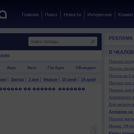
Главная
Поиск
Новости
Интересное
Климат
РЕКЛАМА
В ЧКАЛО
алово
Прогноз пого
Агро
Авто
Г/м бури
УФ-индекс
Погода сегод
Погода на 3 
дня
Завтра
3 дня
Неделя
10 дней
14 дней
Прогноз для 
������ �� ������: �������
Прогноз для 
Агропрогноз 
Для метеочу
Аллергия на
Прогноз магн
Индекс УФ-из
Карты погод