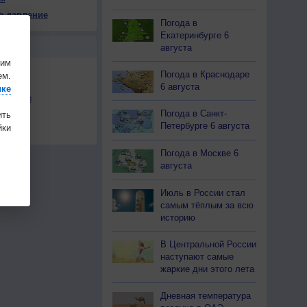
е давление
Погода в
Екатеринбурге 6
Ы
августа
шим
Погода в Краснодаре
ем.
6 августа
ике
льности
Погода в Санкт-
ить
осы
Петербурге 6 августа
ки
а
Погода в Москве 6
августа
Июль в России стал
самым тёплым за всю
историю
В Центральной России
наступают самые
жаркие дни этого лета
Дневная температура