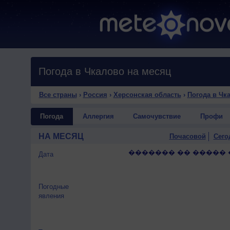
Погода в Чкалово на месяц
Все страны
›
Россия
›
Херсонская область
›
Погода в Чк
Погода
Аллергия
Самочувствие
Профи
НА МЕСЯЦ
Почасовой
Сего
������� �� ����� 
Дата
Погодные
явления