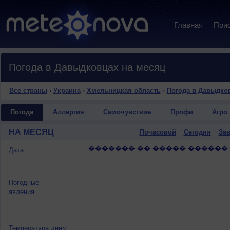
Главная
Пои
Погода в Давыдковцах на месяц
Все страны
›
Украина
›
Хмельницкая область
›
Погода в Давыдко
Погода
Аллергия
Самочувствие
Профи
Агро
НА МЕСЯЦ
Почасовой
Сегодня
Зав
������� �� ����� ������
Дата
Погодные
явления
Температура днем