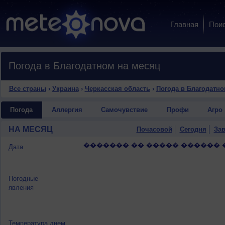
Главная
Пои
Погода в Благодатном на месяц
Все страны
›
Украина
›
Черкасская область
›
Погода в Благодатн
Погода
Аллергия
Самочувствие
Профи
Агро
НА МЕСЯЦ
Почасовой
Сегодня
Зав
������� �� ����� ������ 
Дата
Погодные
явления
Температура днем