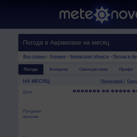
Погода в Аврамовке на месяц
Все страны
›
Украина
›
Черкасская область
›
Погода в А
Погода
Аллергия
Самочувствие
Профи
НА МЕСЯЦ
Почасовой
Сего
������� �� ����� �
Дата
Погодные
явления