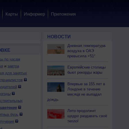
Карты
Информер
Приложения
НОВОСТИ
Дневная температура
ОВКЕ
воздуха в ОАЭ
превысила +51°
ды по часам
ня
и
завтра
Европейские столицы
бьют рекорды жары
дня для занятых
специалистов
Впервые за 155 лет в
водителей
Лондоне в течение
погоды
месяца не выпадал
дождь
вствительных
 цветение
Лето продолжит
итных бурь
щедро раздавать своё
тепло!
лучения
ы