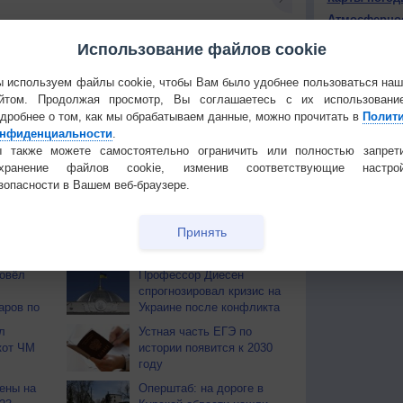
Атмосферно
Использование файлов cookie
КОНТАКТ
 используем файлы cookie, чтобы Вам было удобнее пользоваться на
О проекте
йтом. Продолжая просмотр, Вы соглашаетесь с их использовани
Политика
тья декада
Мобильная версия
дробнее о том, как мы обрабатываем данные, можно прочитать в
Полит
конфиденциа
нфиденциальности
.
 также можете самостоятельно ограничить или полностью запрет
Частые вопр
охранение файлов cookie, изменив соответствующие настрой
Гостевая книг
зопасности в Вашем веб-браузере.
Принять
ОВ
ровёл
Профессор Диесен
спрогнозировал кризис на
аров по
Украине после конфликта
л
Устная часть ЕГЭ по
кот ЧМ
истории появится к 2030
году
ены на
Оперштаб: на дороге в