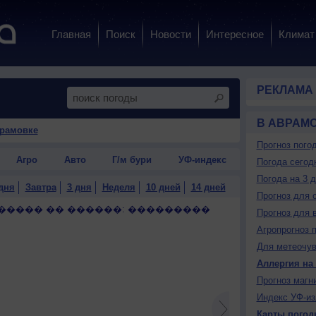
Главная
Поиск
Новости
Интересное
Климат
РЕКЛАМА
В АВРАМ
врамовке
Прогноз пого
Агро
Авто
Г/м бури
УФ-индекс
Погода сегод
Погода на 3 
дня
Завтра
3 дня
Неделя
10 дней
14 дней
Прогноз для 
����� �� ������: ���������
Прогноз для 
Агропрогноз 
Для метеочу
Аллергия на
Прогноз магн
Индекс УФ-из
Карты погод