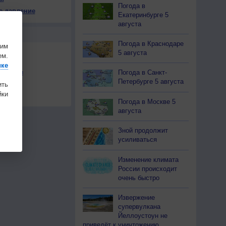
Погода в
е давление
Екатеринбурге 5
августа
Ы
Погода в Краснодаре
шим
5 августа
ем.
ике
льности
Погода в Санкт-
Петербурге 5 августа
ить
осы
ки
а
Погода в Москве 5
августа
Зной продолжит
усиливаться
Изменение климата
России происходит
очень быстро
Извержение
супервулкана
Йеллоустоун не
приведёт к уничтожению