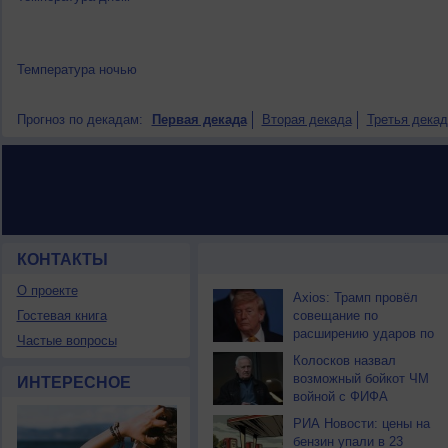
Температура ночью
Прогноз по декадам:
Первая декада
Вторая декада
Третья декад
КОНТАКТЫ
НОВОСТИ ПАРТНЕРОВ
О проекте
Axios: Трамп провёл
Гостевая книга
совещание по
расширению ударов по
Частые вопросы
Ирану
Колосков назвал
возможный бойкот ЧМ
ИНТЕРЕСНОЕ
войной с ФИФА
РИА Новости: цены на
бензин упали в 23