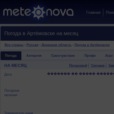
Главная
Пои
Погода в Артёмовске на месяц
Все страны
›
Россия
›
Донецкая область
›
Погода в Артёмовске
Погода
Аллергия
Самочувствие
Профи
Агро
НА МЕСЯЦ
Почасовой
Сегодня
Зав
������� �� ����� �����
Дата
Погодные
явления
Температура днем