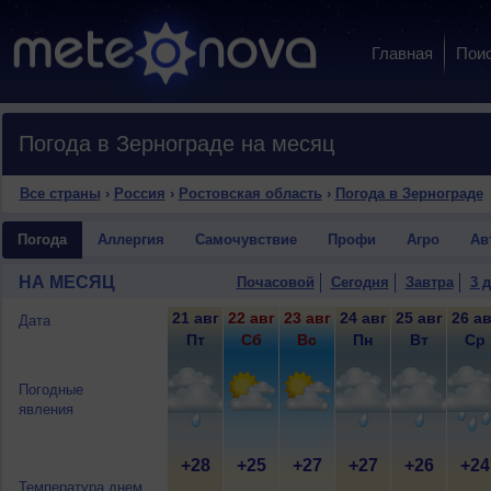
Главная
Пои
Погода в Зернограде на месяц
Все страны
›
Россия
›
Ростовская область
›
Погода в Зернограде
Погода
Аллергия
Самочувствие
Профи
Агро
Ав
НА МЕСЯЦ
Почасовой
Сегодня
Завтра
3 
21 авг
22 авг
23 авг
24 авг
25 авг
26 ав
Дата
Пт
Сб
Вс
Пн
Вт
Ср
Погодные
явления
+28
+25
+27
+27
+26
+24
Температура днем