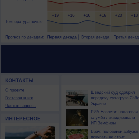
+19
+16
+16
+16
+20
+18
Температура ночью
Прогноз по декадам:
Первая декада
Вторая декада
Третья декад
КОНТАКТЫ
НОВОСТИ ПАРТНЕРОВ
О проекте
Шведский суд одобрил
Гостевая книга
передачу сухогруза Caff
Украине
Частые вопросы
РИА Новости: налоговая
служба ликвидировала
ИНТЕРЕСНОЕ
ИП Земфиры
Врач: половинки арбузов
покупать не стоит