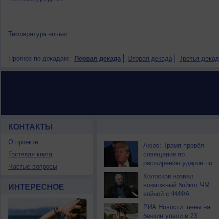
Температура ночью
Прогноз по декадам:
Первая декада
Вторая декада
Третья декад
КОНТАКТЫ
НОВОСТИ ПАРТНЕРОВ
О проекте
Axios: Трамп провёл
Гостевая книга
совещание по
расширению ударов по
Частые вопросы
Ирану
Колосков назвал
возможный бойкот ЧМ
ИНТЕРЕСНОЕ
войной с ФИФА
РИА Новости: цены на
бензин упали в 23