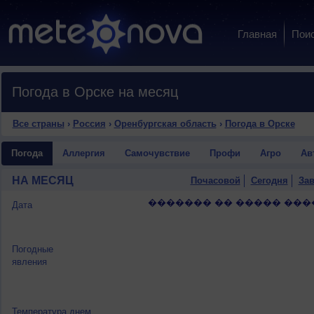
Главная
Пои
Погода в Орске на месяц
Все страны
›
Россия
›
Оренбургская область
›
Погода в Орске
Погода
Аллергия
Самочувствие
Профи
Агро
Ав
НА МЕСЯЦ
Почасовой
Сегодня
Зав
������� �� ����� ���
Дата
Погодные
явления
Температура днем