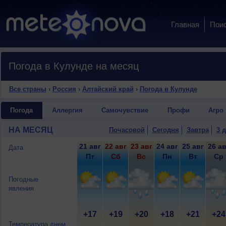
Главная
Пои
Погода в Кулунде на месяц
Все страны
›
Россия
›
Алтайский край
›
Погода в Кулунде
Погода
Аллергия
Самочувствие
Профи
Агро
НА МЕСЯЦ
Почасовой
Сегодня
Завтра
3 
21 авг
22 авг
23 авг
24 авг
25 авг
26 ав
Дата
Пт
Сб
Вс
Пн
Вт
Ср
Погодные
явления
+17
+19
+20
+18
+21
+24
Температура днем