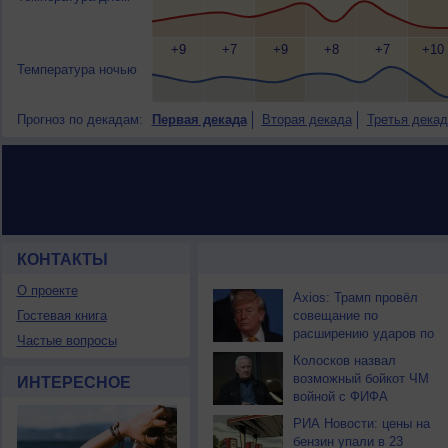
+9
+7
+9
+8
+7
+10
Температура ночью
Прогноз по декадам:
Первая декада
Вторая декада
Третья декад
КОНТАКТЫ
НОВОСТИ ПАРТНЕРОВ
О проекте
Axios: Трамп провёл
Гостевая книга
совещание по
расширению ударов по
Частые вопросы
Ирану
Колосков назвал
возможный бойкот ЧМ
ИНТЕРЕСНОЕ
войной с ФИФА
РИА Новости: цены на
бензин упали в 23