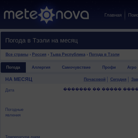
Главная
Пои
Погода в Тээли на месяц
Все страны
›
Россия
›
Тыва Республика
›
Погода в Тээли
Погода
Аллергия
Самочувствие
Профи
Агро
НА МЕСЯЦ
Почасовой
Сегодня
Зав
������� �� ����� ����
Дата
Погодные
явления
Температура днем