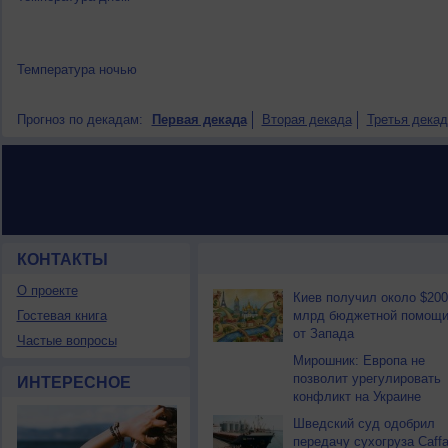
Температура ночью
Прогноз по декадам:
Первая декада
Вторая декада
Третья декад
КОНТАКТЫ
НОВОСТИ ПАРТНЕРОВ
О проекте
Киев получил около $200
Гостевая книга
млрд бюджетной помощ
от Запада
Частые вопросы
Мирошник: Европа не
позволит урегулировать
ИНТЕРЕСНОЕ
конфликт на Украине
Шведский суд одобрил
передачу сухогруза Caff