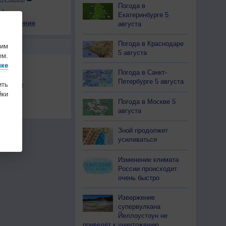
Погода в
ы
Екатеринбурге 5
е давление
августа
+9
+10
+10
+5
+10
+6
+3
+3
+5
Погода в Краснодаре
шим
Ы
5 августа
ем.
ике
Погода в Санкт-
Петербурге 5 августа
ить
льности
ки
осы
Погода в Москве 5
а
августа
Зной продолжит
усиливаться
Изменение климата
России происходит
очень быстро
Извержение
супервулкана
Йеллоустоун не
приведёт к уничтожению