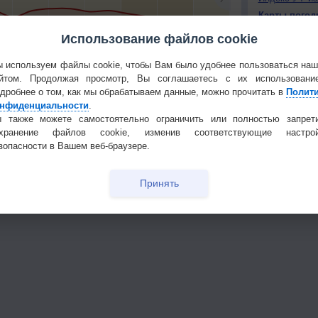
Карты погод
Атмосферно
Использование файлов cookie
0
+4
+4
+9
+11
+6
+11
+7
 используем файлы cookie, чтобы Вам было удобнее пользоваться на
КОНТАКТ
йтом. Продолжая просмотр, Вы соглашаетесь с их использовани
О проекте
тья декада
Мобильная версия
дробнее о том, как мы обрабатываем данные, можно прочитать в
Полит
нфиденциальности
.
Политика
 также можете самостоятельно ограничить или полностью запрет
конфиденциа
охранение файлов cookie, изменив соответствующие настрой
Частые вопр
зопасности в Вашем веб-браузере.
Гостевая книг
Принять