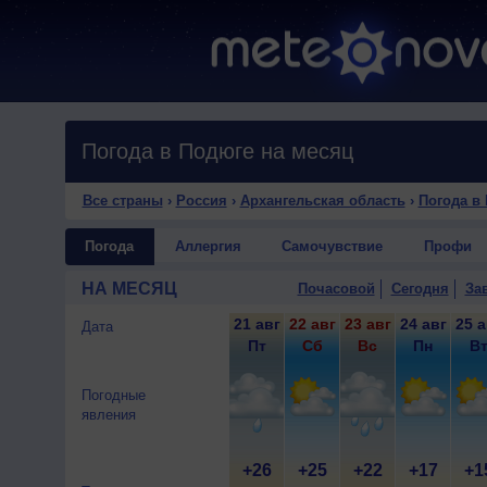
Погода в Подюге на месяц
Все страны
›
Россия
›
Архангельская область
›
Погода в
Погода
Аллергия
Самочувствие
Профи
НА МЕСЯЦ
Почасовой
Сегодня
За
21 авг
22 авг
23 авг
24 авг
25 а
Дата
Пт
Сб
Вс
Пн
В
Погодные
явления
+26
+25
+22
+17
+1