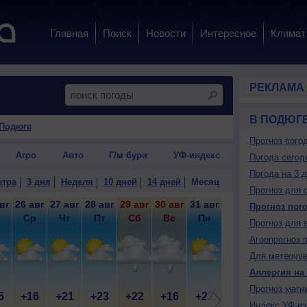
Главная
Поиск
Новости
Интересное
Климат
РЕКЛАМА
В ПОДЮГ
 Подюге
Прогноз пого
Агро
Авто
Г/м бури
УФ-индекс
Погода сегод
Погода на 3 
втра
3 дня
Неделя
10 дней
14 дней
Месяц
Прогноз для 
вг
26 авг
27 авг
28 авг
29 авг
30 авг
31 авг
1 сен
2 сен
3 
Прогноз пог
т
Ср
Чт
Пт
Сб
Вс
Пн
Вт
Ср
Прогноз для 
Агропрогноз 
Для метеочу
Аллергия на
Прогноз магн
5
+16
+21
+23
+22
+16
+22
+24
+24
+
Индекс УФ-из