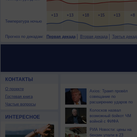
+13
+13
+18
+15
+13
+8
Температура ночью
Прогноз по декадам:
Первая декада
Вторая декада
Третья декад
КОНТАКТЫ
НОВОСТИ ПАРТНЕРОВ
О проекте
Axios: Трамп провёл
Гостевая книга
совещание по
расширению ударов по
Частые вопросы
Ирану
Колосков назвал
возможный бойкот ЧМ
ИНТЕРЕСНОЕ
войной с ФИФА
РИА Новости: цены на
бензин упали в 23