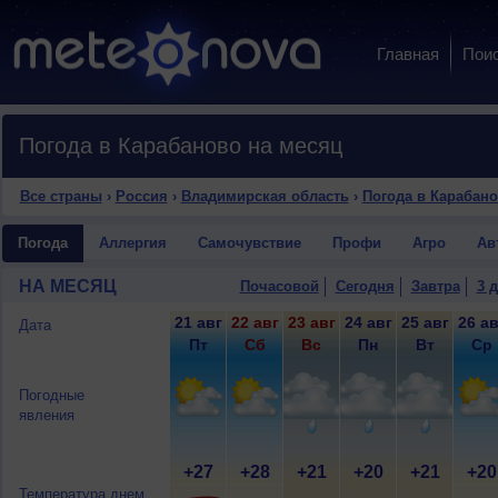
Главная
Пои
Погода в Карабаново на месяц
Все страны
›
Россия
›
Владимирская область
›
Погода в Карабан
Погода
Аллергия
Самочувствие
Профи
Агро
Ав
НА МЕСЯЦ
Почасовой
Сегодня
Завтра
3 
21 авг
22 авг
23 авг
24 авг
25 авг
26 ав
Дата
Пт
Сб
Вс
Пн
Вт
Ср
Погодные
явления
+27
+28
+21
+20
+21
+20
Температура днем