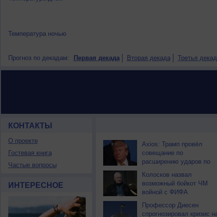
Температура ночью
Прогноз по декадам:
Первая декада
Вторая декада
Третья декад
КОНТАКТЫ
НОВОСТИ ПАРТНЕРОВ
О проекте
Axios: Трамп провёл
Гостевая книга
совещание по
расширению ударов по
Частые вопросы
Ирану
Колосков назвал
возможный бойкот ЧМ
ИНТЕРЕСНОЕ
войной с ФИФА
Профессор Диесен
спрогнозировал кризис н