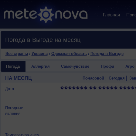
Главная
Пои
Погода в Выгоде на месяц
Все страны
›
Украина
›
Одесская область
›
Погода в Выгоде
Погода
Аллергия
Самочувствие
Профи
Агро
НА МЕСЯЦ
Почасовой
Сегодня
Зав
������� �� ����� ����
Дата
Погодные
явления
Температура днем