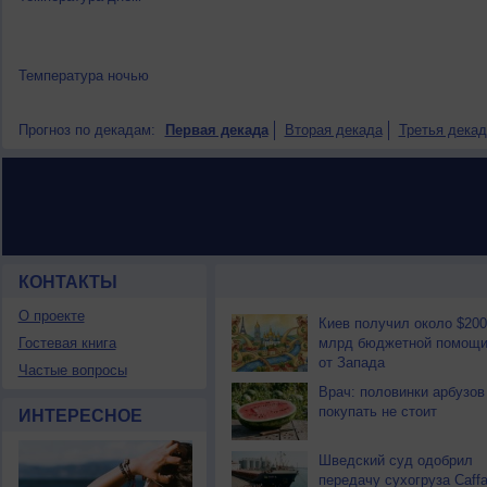
Температура ночью
Прогноз по декадам:
Первая декада
Вторая декада
Третья декад
КОНТАКТЫ
НОВОСТИ ПАРТНЕРОВ
О проекте
Киев получил около $200
Гостевая книга
млрд бюджетной помощ
от Запада
Частые вопросы
Врач: половинки арбузов
покупать не стоит
ИНТЕРЕСНОЕ
Шведский суд одобрил
передачу сухогруза Caff