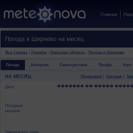
Главная
Пои
Погода в Ширяево на месяц
Все страны
›
Украина
›
Одесская область
›
Погода в Ширяево
Погода
Аллергия
Самочувствие
Профи
Агро
НА МЕСЯЦ
Почасовой
Сегодня
Зав
������� �� ����� �����
Дата
Погодные
явления
Температура днем