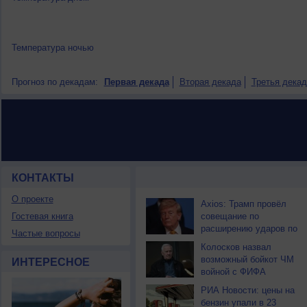
Температура ночью
Прогноз по декадам:
Первая декада
Вторая декада
Третья декад
КОНТАКТЫ
НОВОСТИ ПАРТНЕРОВ
О проекте
Axios: Трамп провёл
Гостевая книга
совещание по
расширению ударов по
Частые вопросы
Ирану
Колосков назвал
возможный бойкот ЧМ
ИНТЕРЕСНОЕ
войной с ФИФА
РИА Новости: цены на
бензин упали в 23