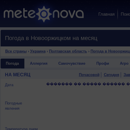
Главная
Пои
Погода в Новооржицком на месяц
Все страны
›
Украина
›
Полтавская область
›
Погода в Новооржи
Погода
Аллергия
Самочувствие
Профи
Агро
НА МЕСЯЦ
Почасовой
Сегодня
Зав
������� �� ����� ������ 
Дата
Погодные
явления
Температура днем