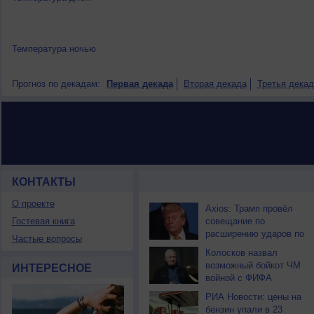
Температура ночью
Прогноз по декадам:
Первая декада
Вторая декада
Третья декад
КОНТАКТЫ
НОВОСТИ ПАРТНЕРОВ
О проекте
Axios: Трамп провёл
Гостевая книга
совещание по
расширению ударов по
Частые вопросы
Ирану
Колосков назвал
возможный бойкот ЧМ
ИНТЕРЕСНОЕ
войной с ФИФА
РИА Новости: цены на
бензин упали в 23