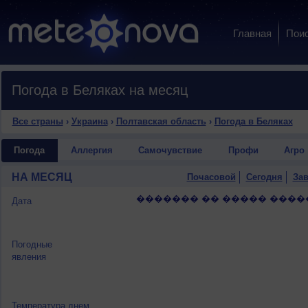
Главная
Пои
Погода в Беляках на месяц
Все страны
›
Украина
›
Полтавская область
›
Погода в Беляках
Погода
Аллергия
Самочувствие
Профи
Агро
НА МЕСЯЦ
Почасовой
Сегодня
Зав
������� �� ����� ����
Дата
Погодные
явления
Температура днем