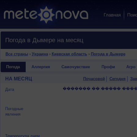
Главная
Пои
Погода в Дымере на месяц
Все страны
›
Украина
›
Киевская область
›
Погода в Дымере
Погода
Аллергия
Самочувствие
Профи
Агро
НА МЕСЯЦ
Почасовой
Сегодня
Зав
������� �� ����� ����
Дата
Погодные
явления
Температура днем