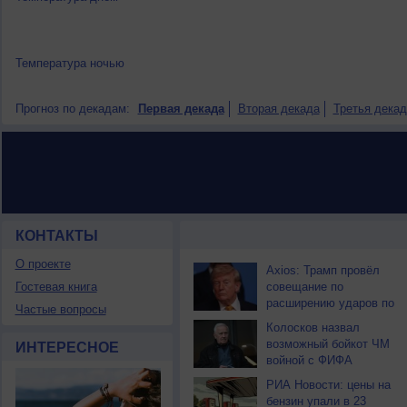
Температура ночью
Прогноз по декадам:
Первая декада
Вторая декада
Третья декад
КОНТАКТЫ
НОВОСТИ ПАРТНЕРОВ
О проекте
Axios: Трамп провёл
Гостевая книга
совещание по
расширению ударов по
Частые вопросы
Ирану
Колосков назвал
возможный бойкот ЧМ
ИНТЕРЕСНОЕ
войной с ФИФА
РИА Новости: цены на
бензин упали в 23