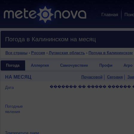
Главная
Пои
Погода в Калининском на месяц
Все страны
›
Россия
›
Луганская область
›
Погода в Калининском
Погода
Аллергия
Самочувствие
Профи
Агро
НА МЕСЯЦ
Почасовой
Сегодня
Зав
������� �� ����� ������ 
Дата
Погодные
явления
Температура днем