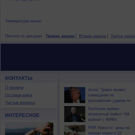
Температура ночью
Прогноз по декадам:
Первая декада
Вторая декада
Третья декад
КОНТАКТЫ
НОВОСТИ ПАРТНЕРОВ
О проекте
Axios: Трамп провёл
Гостевая книга
совещание по
расширению ударов по
Частые вопросы
Ирану
Колосков назвал
возможный бойкот ЧМ
ИНТЕРЕСНОЕ
войной с ФИФА
РИА Новости: цены на
бензин упали в 23