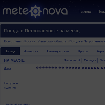
Главная
Пои
Погода в Петропавловке на месяц
Все страны
›
Россия
›
Луганская область
›
Погода в Петропавлов
Погода
Аллергия
Самочувствие
Профи
Агро
НА МЕСЯЦ
Почасовой
Сегодня
Зав
������� �� ����� ������ �
Дата
Погодные
явления
Температура днем