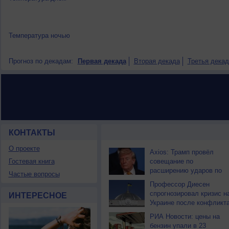
Температура ночью
Прогноз по декадам:
Первая декада
Вторая декада
Третья декад
КОНТАКТЫ
НОВОСТИ ПАРТНЕРОВ
О проекте
Axios: Трамп провёл
Гостевая книга
совещание по
расширению ударов по
Частые вопросы
Ирану
Профессор Диесен
спрогнозировал кризис н
ИНТЕРЕСНОЕ
Украине после конфликт
РИА Новости: цены на
бензин упали в 23