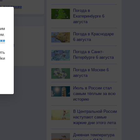
е давление
Погода в
Екатеринбурге 6
Ы
августа
шим
Погода в Краснодаре
ем.
6 августа
ике
льности
Погода в Санкт-
ить
осы
Петербурге 6 августа
ки
а
Погода в Москве 6
августа
Июль в России стал
самым тёплым за всю
историю
В Центральной России
наступают самые
жаркие дни этого лета
Дневная температура