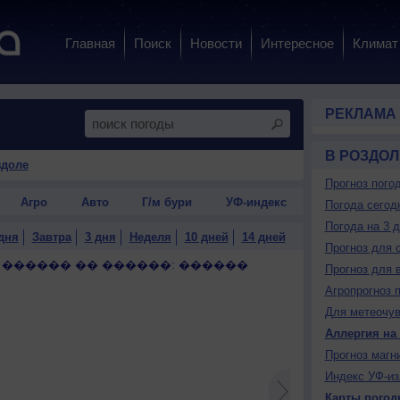
Главная
Поиск
Новости
Интересное
Климат
РЕКЛАМА
В РОЗДОЛ
здоле
Прогноз пого
Агро
Авто
Г/м бури
УФ-индекс
Погода сегод
Погода на 3 
дня
Завтра
3 дня
Неделя
10 дней
14 дней
Прогноз для 
 ������ �� ������: ������
Прогноз для 
Агропрогноз 
Для метеочу
Аллергия на
Прогноз магн
Индекс УФ-из
Карты погод