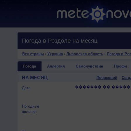
Погода в Роздоле на месяц
Все страны
›
Украина
›
Львовская область
›
Погода в Ро
Погода
Аллергия
Самочувствие
Профи
НА МЕСЯЦ
Почасовой
Сего
������� �� �����
Дата
Погодные
явления