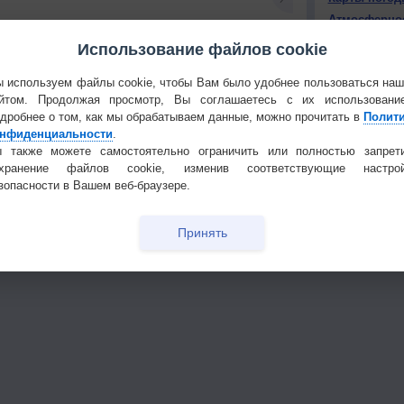
Атмосферно
Использование файлов cookie
КОНТАКТ
 используем файлы cookie, чтобы Вам было удобнее пользоваться на
О проекте
йтом. Продолжая просмотр, Вы соглашаетесь с их использовани
Политика
тья декада
Мобильная версия
дробнее о том, как мы обрабатываем данные, можно прочитать в
Полит
конфиденциа
нфиденциальности
.
 также можете самостоятельно ограничить или полностью запрет
Частые вопр
охранение файлов cookie, изменив соответствующие настрой
Гостевая книг
зопасности в Вашем веб-браузере.
Принять