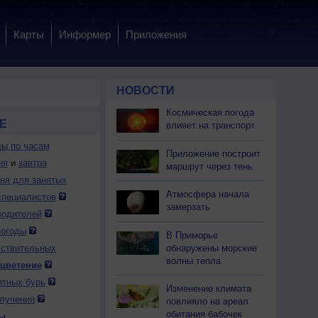
Карты
Информер
Приложения
НОВОСТИ
Космическая погода
Е
влияет на транспорт
ды по часам
Приложение построит
ня
и
завтра
маршрут через тень
дня для занятых
Атмосфера начала
специалистов
замерзать
водителей
погоды
В Приморье
обнаружены морские
вствительных
волны тепла
 цветение
итных бурь
Изменение климата
лучения
повлияло на ареал
обитания бабочек
ы