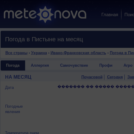
Главная
Пои
Погода в Пистыне на месяц
Все страны
›
Украина
›
Ивано-Франковская область
›
Погода в Пи
Погода
Аллергия
Самочувствие
Профи
Агро
НА МЕСЯЦ
Почасовой
Сегодня
Зав
������� �� ����� �����
Дата
Погодные
явления
Температура днем