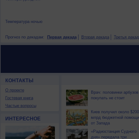
Температура ночью
Прогноз по декадам:
Первая декада
Вторая декада
Третья декад
КОНТАКТЫ
НОВОСТИ ПАРТНЕРОВ
О проекте
Врач: половинки арбузов
Гостевая книга
покупать не стоит
Частые вопросы
Киев получил около $200
млрд бюджетной помощ
ИНТЕРЕСНОЕ
от Запада
«Радиостанция Судного
дня» передала три