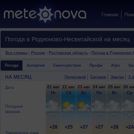
Главная
Пои
Погода в Родионово-Несветайской на месяц
Все страны
›
Россия
›
Ростовская область
›
Погода в Родионово-
Погода
Аллергия
Самочувствие
Профи
Агро
Ав
НА МЕСЯЦ
Почасовой
Сегодня
Завтра
3 
21 авг
22 авг
23 авг
24 авг
25 авг
26 ав
Дата
Пт
Сб
Вс
Пн
Вт
Ср
Погодные
явления
+28
+25
+27
+27
+26
+24
Температура днем