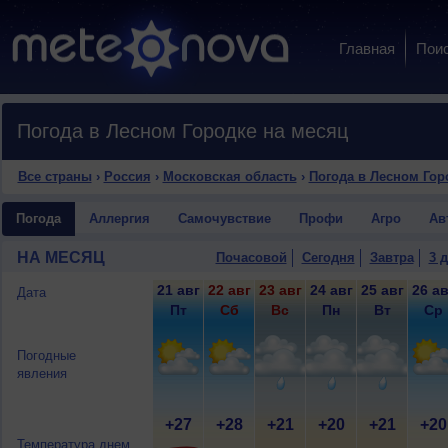
Главная
Пои
Погода в Лесном Городке на месяц
Все страны
›
Россия
›
Московская область
›
Погода в Лесном Гор
Погода
Аллергия
Самочувствие
Профи
Агро
Ав
НА МЕСЯЦ
Почасовой
Сегодня
Завтра
3 
21 авг
22 авг
23 авг
24 авг
25 авг
26 ав
Дата
Пт
Сб
Вс
Пн
Вт
Ср
Погодные
явления
+27
+28
+21
+20
+21
+20
Температура днем