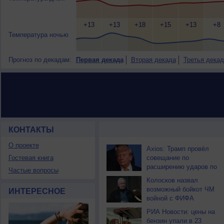
+13
+13
+18
+15
+13
+8
Температура ночью
Прогноз по декадам:
Первая декада
Вторая декада
Третья декад
КОНТАКТЫ
НОВОСТИ ПАРТНЕРОВ
О проекте
Axios: Трамп провёл
Гостевая книга
совещание по
расширению ударов по
Частые вопросы
Ирану
Колосков назвал
возможный бойкот ЧМ
ИНТЕРЕСНОЕ
войной с ФИФА
РИА Новости: цены на
бензин упали в 23