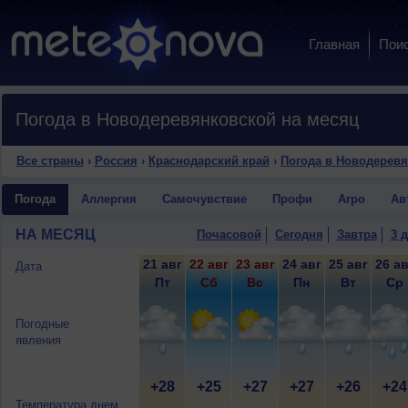
Главная
Пои
Погода в Новодеревянковской на месяц
Все страны
›
Россия
›
Краснодарский край
›
Погода в Новодерев
Погода
Аллергия
Самочувствие
Профи
Агро
Ав
НА МЕСЯЦ
Почасовой
Сегодня
Завтра
3 
21 авг
22 авг
23 авг
24 авг
25 авг
26 ав
Дата
Пт
Сб
Вс
Пн
Вт
Ср
Погодные
явления
+28
+25
+27
+27
+26
+24
Температура днем