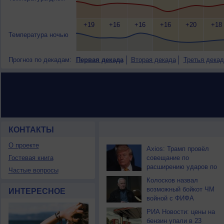
+19
+16
+16
+16
+20
+18
Температура ночью
Прогноз по декадам:
Первая декада
Вторая декада
Третья декад
КОНТАКТЫ
НОВОСТИ ПАРТНЕРОВ
О проекте
Axios: Трамп провёл
Гостевая книга
совещание по
расширению ударов по
Частые вопросы
Ирану
Колосков назвал
возможный бойкот ЧМ
ИНТЕРЕСНОЕ
войной с ФИФА
РИА Новости: цены на
бензин упали в 23