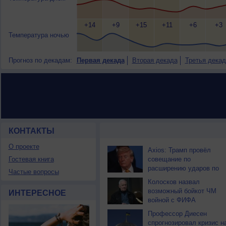
+14
+9
+15
+11
+6
+3
Температура ночью
Прогноз по декадам:
Первая декада
Вторая декада
Третья декад
КОНТАКТЫ
НОВОСТИ ПАРТНЕРОВ
О проекте
Axios: Трамп провёл
Гостевая книга
совещание по
расширению ударов по
Частые вопросы
Ирану
Колосков назвал
возможный бойкот ЧМ
ИНТЕРЕСНОЕ
войной с ФИФА
Профессор Диесен
спрогнозировал кризис н