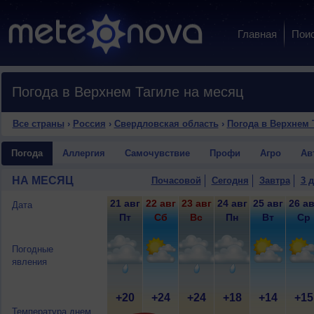
Главная
Пои
Погода в Верхнем Тагиле на месяц
Все страны
›
Россия
›
Свердловская область
›
Погода в Верхнем 
Погода
Аллергия
Самочувствие
Профи
Агро
Ав
НА МЕСЯЦ
Почасовой
Сегодня
Завтра
3 
21 авг
22 авг
23 авг
24 авг
25 авг
26 ав
Дата
Пт
Сб
Вс
Пн
Вт
Ср
Погодные
явления
+20
+24
+24
+18
+14
+15
Температура днем