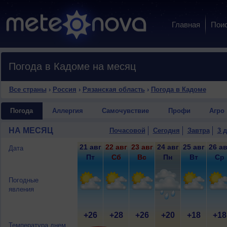
Главная
Пои
Погода в Кадоме на месяц
Все страны
›
Россия
›
Рязанская область
›
Погода в Кадоме
Погода
Аллергия
Самочувствие
Профи
Агро
НА МЕСЯЦ
Почасовой
Сегодня
Завтра
3 
21 авг
22 авг
23 авг
24 авг
25 авг
26 ав
Дата
Пт
Сб
Вс
Пн
Вт
Ср
Погодные
явления
+26
+28
+26
+20
+18
+18
Температура днем