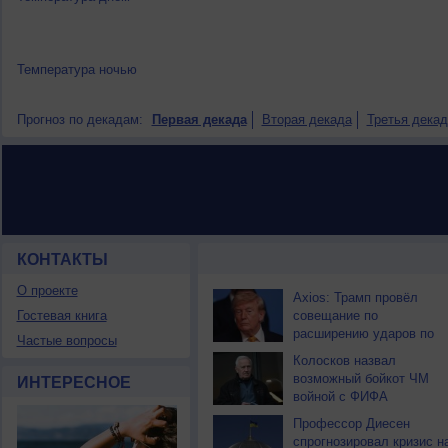
Температура ночью
Прогноз по декадам:
Первая декада
Вторая декада
Третья декад
КОНТАКТЫ
НОВОСТИ ПАРТНЕРОВ
О проекте
Axios: Трамп провёл
Гостевая книга
совещание по
расширению ударов по
Частые вопросы
Ирану
Колосков назвал
возможный бойкот ЧМ
ИНТЕРЕСНОЕ
войной с ФИФА
Профессор Диесен
спрогнозировал кризис н