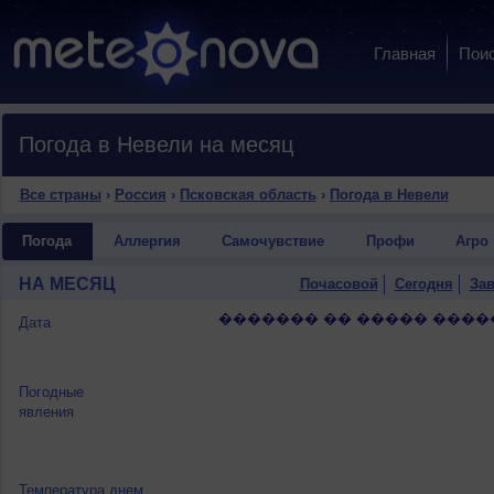
Главная
Пои
Погода в Невели на месяц
Все страны
›
Россия
›
Псковская область
›
Погода в Невели
Погода
Аллергия
Самочувствие
Профи
Агро
НА МЕСЯЦ
Почасовой
Сегодня
Зав
������� �� ����� ����
Дата
Погодные
явления
Температура днем