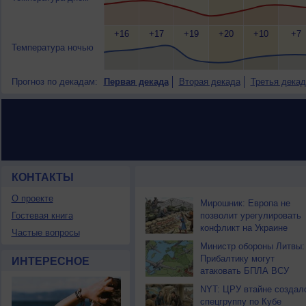
+16
+17
+19
+20
+10
+7
Температура ночью
Прогноз по декадам:
Первая декада
Вторая декада
Третья декад
КОНТАКТЫ
НОВОСТИ ПАРТНЕРОВ
О проекте
Мирошник: Европа не
Гостевая книга
позволит урегулировать
конфликт на Украине
Частые вопросы
Министр обороны Литвы:
Прибалтику могут
ИНТЕРЕСНОЕ
атаковать БПЛА ВСУ
NYT: ЦРУ втайне создал
спецгруппу по Кубе