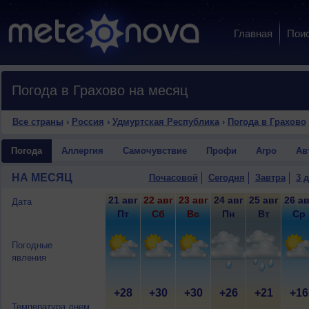
Главная
Пои
Погода в Грахово на месяц
Все страны
›
Россия
›
Удмуртская Республика
›
Погода в Грахово
Погода
Аллергия
Самочувствие
Профи
Агро
Ав
НА МЕСЯЦ
Почасовой
Сегодня
Завтра
3 
21 авг
22 авг
23 авг
24 авг
25 авг
26 ав
Дата
Пт
Сб
Вс
Пн
Вт
Ср
Погодные
явления
+28
+30
+30
+26
+21
+16
Температура днем