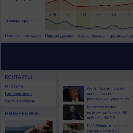
+16
+9
+14
+5
+4
0
Температура ночью
Прогноз по декадам:
Первая декада
Вторая декада
Третья декад
КОНТАКТЫ
НОВОСТИ ПАРТНЕРОВ
О проекте
Axios: Трамп провёл
Гостевая книга
совещание по
расширению ударов по
Частые вопросы
Ирану
Колосков назвал
возможный бойкот ЧМ
ИНТЕРЕСНОЕ
войной с ФИФА
РИА Новости: цены на
бензин упали в 23