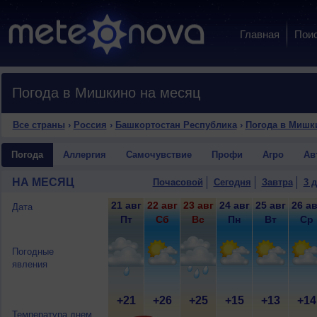
Главная
Пои
Погода в Мишкино на месяц
Все страны
›
Россия
›
Башкортостан Республика
›
Погода в Мишк
Погода
Аллергия
Самочувствие
Профи
Агро
Ав
НА МЕСЯЦ
Почасовой
Сегодня
Завтра
3 
21 авг
22 авг
23 авг
24 авг
25 авг
26 ав
Дата
Пт
Сб
Вс
Пн
Вт
Ср
Погодные
явления
+21
+26
+25
+15
+13
+14
Температура днем