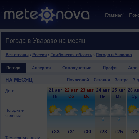
Главная
Пои
Погода в Уварово на месяц
Все страны
›
Россия
›
Тамбовская область
›
Погода в Уварово
Погода
Аллергия
Самочувствие
Профи
Агро
НА МЕСЯЦ
Почасовой
Сегодня
Завтра
3 
21 авг
22 авг
23 авг
24 авг
25 авг
26 ав
Дата
Пт
Сб
Вс
Пн
Вт
Ср
Погодные
явления
+33
+31
+30
+28
+25
+22
Температура днем