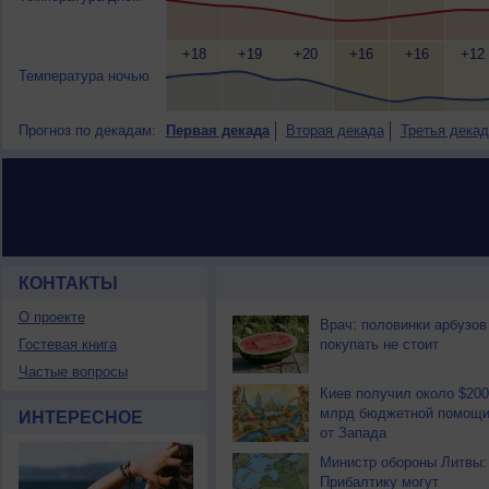
+18
+19
+20
+16
+16
+12
Температура ночью
Прогноз по декадам:
Первая декада
Вторая декада
Третья декад
КОНТАКТЫ
НОВОСТИ ПАРТНЕРОВ
О проекте
Врач: половинки арбузов
Гостевая книга
покупать не стоит
Частые вопросы
Киев получил около $200
млрд бюджетной помощ
ИНТЕРЕСНОЕ
от Запада
Министр обороны Литвы:
Прибалтику могут