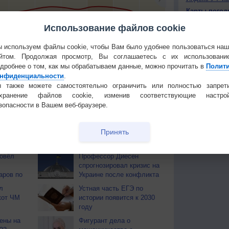
Карты погод
Атмосферно
Использование файлов cookie
0
+4
0
+7
0
+2
+5
+12
+
Климат регио
 используем файлы cookie, чтобы Вам было удобнее пользоваться на
йтом. Продолжая просмотр, Вы соглашаетесь с их использовани
КОНТАКТ
тья декада
Мобильная версия
дробнее о том, как мы обрабатываем данные, можно прочитать в
Полит
О проекте
нфиденциальности
.
 также можете самостоятельно ограничить или полностью запрет
Политика
охранение файлов cookie, изменив соответствующие настрой
конфиденциа
зопасности в Вашем веб-браузере.
Частые вопр
Гостевая книг
Принять
ОВ
ровёл
Профессор Диесен
спрогнозировал кризис на
аров по
Украине после конфликта
л
Устная часть ЕГЭ по
кот ЧМ
истории появится к 2030
году
ены на
Фигурант дела о