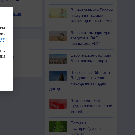
ы
В Центральной России
е давление
наступают самые
11
+5
+10
+12
+14
+7
+4
+4
+3
жаркие дни этого лета
на
шим
Дневная температура
ем.
Ы
воздуха в ОАЭ
ике
превысила +51°
ить
Европейские столицы
ки
льности
бьют рекорды жары
осы
а
Впервые за 155 лет в
Лондоне в течение
месяца не выпадал
дождь
Лето продолжит
щедро раздавать своё
тепло!
Погода в
Екатеринбурге 5
августа