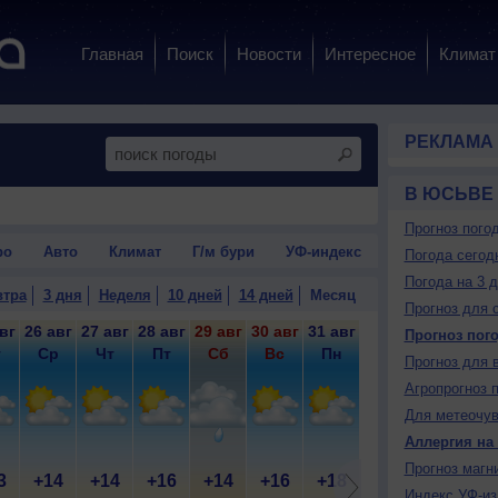
Главная
Поиск
Новости
Интересное
Климат
РЕКЛАМА
В ЮСЬВЕ
Прогноз пого
ро
Авто
Климат
Г/м бури
УФ-индекс
Погода сегод
Погода на 3 
втра
3 дня
Неделя
10 дней
14 дней
Месяц
Прогноз для 
вг
26 авг
27 авг
28 авг
29 авг
30 авг
31 авг
1 сен
2 сен
3 
Прогноз пог
т
Ср
Чт
Пт
Сб
Вс
Пн
Вт
Ср
Прогноз для 
Агропрогноз 
Для метеочу
Аллергия на
Прогноз магн
3
+14
+14
+16
+14
+16
+18
+21
+23
+
Индекс УФ-из