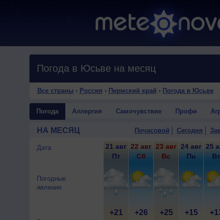
Погода в Юсьве на месяц
Все страны
›
Россия
›
Пермский край
›
Погода в Юсьве
Погода
Аллергия
Самочувствие
Профи
Аг
НА МЕСЯЦ
Почасовой
Сегодня
За
21 авг
22 авг
23 авг
24 авг
25 а
Дата
Пт
Сб
Вс
Пн
В
Погодные
явления
+21
+26
+25
+15
+1