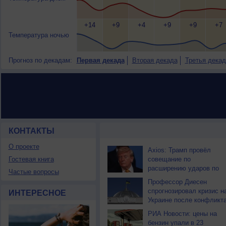
+14
+9
+4
+9
+9
+7
Температура ночью
Прогноз по декадам:
Первая декада
Вторая декада
Третья декад
КОНТАКТЫ
НОВОСТИ ПАРТНЕРОВ
О проекте
Axios: Трамп провёл
Гостевая книга
совещание по
расширению ударов по
Частые вопросы
Ирану
Профессор Диесен
спрогнозировал кризис н
ИНТЕРЕСНОЕ
Украине после конфликт
РИА Новости: цены на
бензин упали в 23