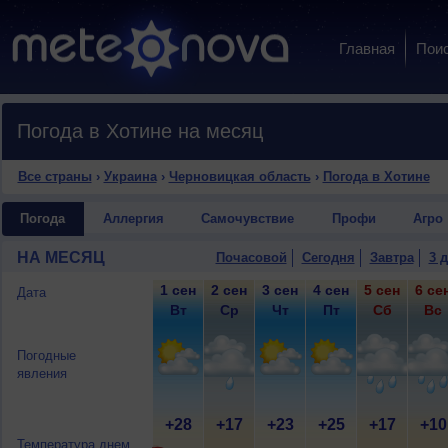
Главная
Пои
Погода в Хотине на месяц
Все страны
›
Украина
›
Черновицкая область
›
Погода в Хотине
Погода
Аллергия
Самочувствие
Профи
Агро
НА МЕСЯЦ
Почасовой
Сегодня
Завтра
3 
1 сен
2 сен
3 сен
4 сен
5 сен
6 се
Дата
Вт
Ср
Чт
Пт
Сб
Вс
Погодные
явления
+28
+17
+23
+25
+17
+10
Температура днем